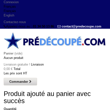
Connexion
Français
Français
English
Contactez-nous
Appelez-nous au :
01 34 50 13 86
contact@predecoupe.com
Panier
(vide)
Aucun produit
Livraison gratuite !
Livraison
0,00 €
Total
Les prix sont HT
Commander
Produit ajouté au panier avec
succès
Quantité